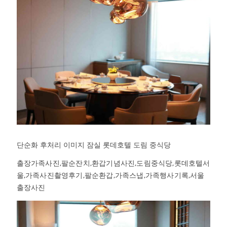
단순화 후처리 이미지 잠실 롯데호텔 도림 중식당
출장가족사진,팔순잔치,환갑기념사진,도림중식당,롯데호텔서
울,가족사진촬영후기,팔순환갑,가족스냅,가족행사기록,서울
출장사진