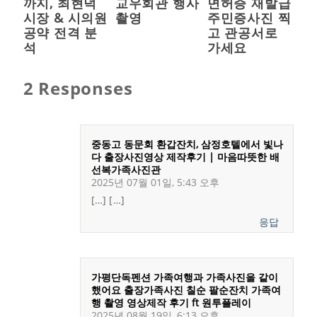
까지, 최현덕
교우회관 행사
면허증 재발급
시장 & 시의원
촬영
주민증사진 찍
공약 전격 분
고 관공서로
석
가세요
2 Responses
중동고 동문회 환갑잔치, 삼정호텔에서 빛나
다 출장사진영상 제작후기 | 마음따뜻한 배
선복가족사진관
2025년 07월 01일, 5:43 오후
[…] […]
응답
가평단독펜션 가족여행과 가족사진을 같이
했어요 출장가족사진 칠순 팔순잔치 가족여
행 촬영 영상제작 후기 ft 원투플레이
2025년 08월 19일, 6:13 오후