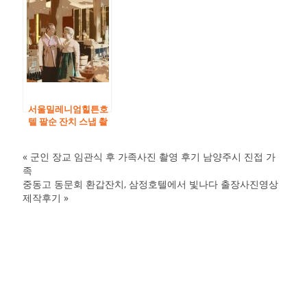
치 출장사진후기
354-c지구 국제라이
온스협회 따뜻한 순
간을 담다 jw컨벤션
웨딩홀 출장사진
서울밀레니엄힐튼호
텔 팔순 잔치 스냅 촬
영 후기
«
군인 장교 임관식 후 가족사진 촬영 후기 남양주시 진접 가
팔
족
순
중동고 동문회 환갑잔치, 삼정호텔에서 빛나다 출장사진영상
잔
제작후기
»
치
출
장
가
족
사
진
환