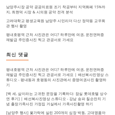
남양주시장 공약 공공의료원 조기 착공부터 지역화폐 15%까
지, 최현덕 시장 & 시의원 공약 전격 분석
고려대학교 평생교육원 남양주 시민리더 다산 정약용 교우회
관 행사 촬영
평내호평역 근처 사진관은 어디? 하루만에 여권, 운전면허증
재발급 주민증사진 찍고 관공서로 가세요
최신 댓글
평내호평역 근처 사진관은 어디? 하루만에 여권, 운전면허증
재발급 주민증사진 찍고 관공서로 가세요 | 배선복사진영상 스
튜디오
-
평내동과 호평동의 사진관에서 증명여권사진 촬영하
기
[백 세, 삶이라는 고귀한 문장을 기록하다: 잠실 롯데호텔 상수
연 후기] | 배선복사진영상 스튜디오
-
강남 송파 칠순잔치 기
념 출장가족사진 가정집 거실에서 가족사진촬영 하기
[남양주 행사] 윷가락에 실린 200개의 심장 박동, 고대명품아