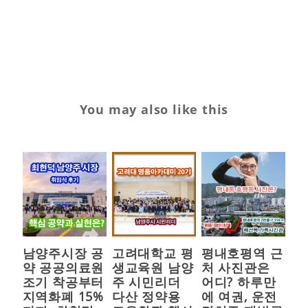
족
스
냅
You may also like this
남양주시장 공
고려대학교 평
평내호평역 근
약 공공의료원
생교육원 남양
처 사진관은
조기 착공부터
주 시민리더
어디? 하루만
지역화폐 15%
다산 정약용
에 여권, 운전