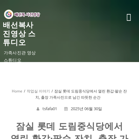
Skip
to
content
배선복사
진영상 스
튜디오
가족사진관 영상
스튜디오
Home
작업실 이야기
잠실 롯데 도림중식당에서 열린 환갑·팔순 잔
치, 출장 가족사진으로 남긴 따뜻한 순간
tsfafa01
2025년 06월 30일
잠실 롯데 도림중식당에서
열린 환갑·팔순 잔치, 출장 가