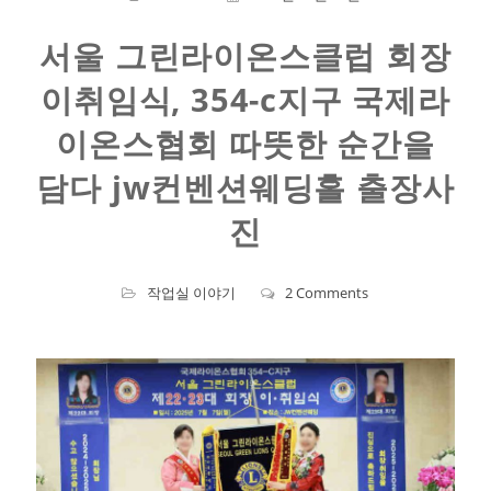
서울 그린라이온스클럽 회장
이취임식, 354-c지구 국제라
이온스협회 따뜻한 순간을
담다 jw컨벤션웨딩홀 출장사
진
작업실 이야기
2 Comments