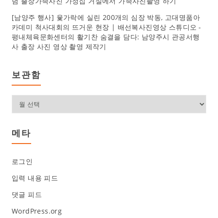
념 출장가족사진 가정집 거실에서 가족사진촬영 하기
[남양주 행사] 윷가락에 실린 200개의 심장 박동, 고대명품아
카데미 척사대회의 뜨거운 현장 | 배선복사진영상 스튜디오
-
평내체육문화센터의 활기찬 숨결을 담다: 남양주시 관공서행
사 출장 사진 영상 촬영 제작기
보관함
보
관
함
메타
로그인
입력 내용 피드
댓글 피드
WordPress.org