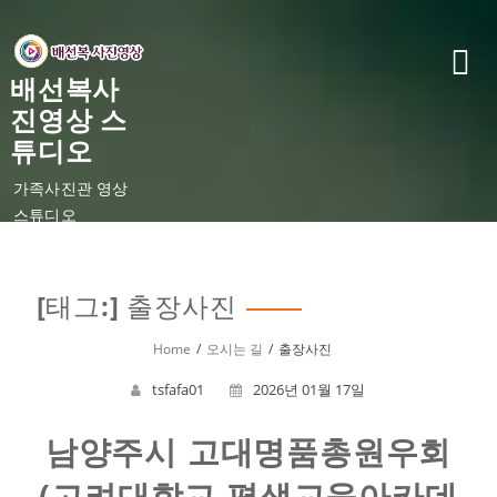
Skip
to
content
배선복사
진영상 스
튜디오
가족사진관 영상
스튜디오
[태그:]
출장사진
Home
오시는 길
출장사진
tsfafa01
2026년 01월 17일
남양주시 고대명품총원우회
(고려대학교 평생교육아카데