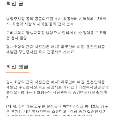
최신 글
남양주시장 공약 공공의료원 조기 착공부터 지역화폐 15%까
지, 최현덕 시장 & 시의원 공약 전격 분석
고려대학교 평생교육원 남양주 시민리더 다산 정약용 교우회
관 행사 촬영
평내호평역 근처 사진관은 어디? 하루만에 여권, 운전면허증
재발급 주민증사진 찍고 관공서로 가세요
최신 댓글
평내호평역 근처 사진관은 어디? 하루만에 여권, 운전면허증
재발급 주민증사진 찍고 관공서로 가세요 | 배선복사진영상 스
튜디오
-
평내동과 호평동의 사진관에서 증명여권사진 촬영하
기
[백 세, 삶이라는 고귀한 문장을 기록하다: 잠실 롯데호텔 상수
연 후기] | 배선복사진영상 스튜디오
-
강남 송파 칠순잔치 기