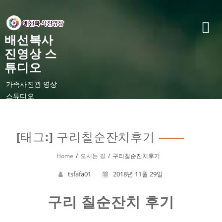
Skip
to
content
배선복사
진영상 스
튜디오
가족사진관 영상
스튜디오
[태그:]
구리칠순잔치후기
Home
오시는 길
구리칠순잔치후기
tsfafa01
2018년 11월 29일
구리 칠순잔치 후기