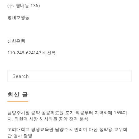
(구.
평내동 136
)
평내호평동
신한은행
110-243-624147 배선복
최신 글
남양주시장 공약 공공의료원 조기 착공부터 지역화폐 15%까
지, 최현덕 시장 & 시의원 공약 전격 분석
고려대학교 평생교육원 남양주 시민리더 다산 정약용 교우회
관 행사 촬영