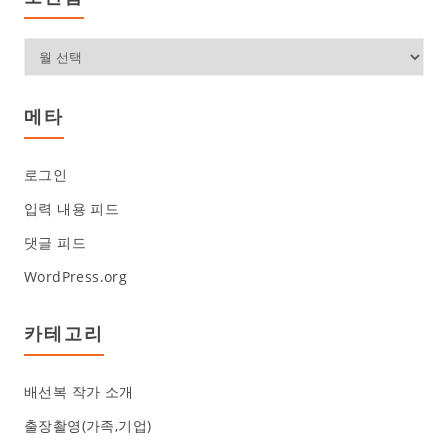
관
함
메타
로그인
입력 내용 피드
댓글 피드
WordPress.org
카테고리
배선복 작가 소개
출장촬영(가족,기업)