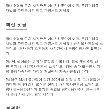
평내호평역 근처 사진관은 어디? 하루만에 여권, 운전면허증
재발급 주민증사진 찍고 관공서로 가세요
최신 댓글
평내호평역 근처 사진관은 어디? 하루만에 여권, 운전면허증
재발급 주민증사진 찍고 관공서로 가세요 | 배선복사진영상 스
튜디오
-
평내동과 호평동의 사진관에서 증명여권사진 촬영하
기
[백 세, 삶이라는 고귀한 문장을 기록하다: 잠실 롯데호텔 상수
연 후기] | 배선복사진영상 스튜디오
-
강남 송파 칠순잔치 기
념 출장가족사진 가정집 거실에서 가족사진촬영 하기
[남양주 행사] 윷가락에 실린 200개의 심장 박동, 고대명품아
카데미 척사대회의 뜨거운 현장 | 배선복사진영상 스튜디오
-
평내체육문화센터의 활기찬 숨결을 담다: 남양주시 관공서행
사 출장 사진 영상 촬영 제작기
보관함
보