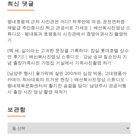
최신 댓글
평내호평역 근처 사진관은 어디? 하루만에 여권, 운전면허증
재발급 주민증사진 찍고 관공서로 가세요 | 배선복사진영상 스
튜디오
-
평내동과 호평동의 사진관에서 증명여권사진 촬영하
기
[백 세, 삶이라는 고귀한 문장을 기록하다: 잠실 롯데호텔 상수
연 후기] | 배선복사진영상 스튜디오
-
강남 송파 칠순잔치 기
념 출장가족사진 가정집 거실에서 가족사진촬영 하기
[남양주 행사] 윷가락에 실린 200개의 심장 박동, 고대명품아
카데미 척사대회의 뜨거운 현장 | 배선복사진영상 스튜디오
-
평내체육문화센터의 활기찬 숨결을 담다: 남양주시 관공서행
사 출장 사진 영상 촬영 제작기
보관함
보
관
함