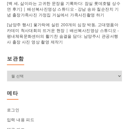
[백 세, 삶이라는 고귀한 문장을 기록하다: 잠실 롯데호텔 상수
연 후기] | 배선복사진영상 스튜디오
-
강남 송파 칠순잔치 기
념 출장가족사진 가정집 거실에서 가족사진촬영 하기
[남양주 행사] 윷가락에 실린 200개의 심장 박동, 고대명품아
카데미 척사대회의 뜨거운 현장 | 배선복사진영상 스튜디오
-
평내체육문화센터의 활기찬 숨결을 담다: 남양주시 관공서행
사 출장 사진 영상 촬영 제작기
보관함
보
관
함
메타
로그인
입력 내용 피드