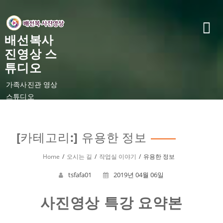
Skip
to
content
배선복사
진영상 스
튜디오
가족사진관 영상
스튜디오
[카테고리:]
유용한 정보
Home
오시는 길
작업실 이야기
유용한 정보
tsfafa01
2019년 04월 06일
사진영상 특강 요약본