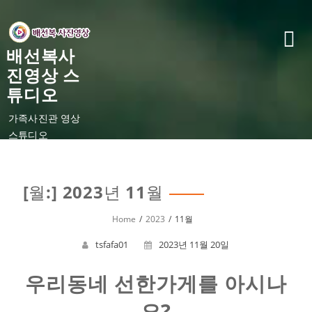
Skip
to
content
배선복사
진영상 스
튜디오
가족사진관 영상
스튜디오
[월:]
2023년 11월
Home
2023
11월
tsfafa01
2023년 11월 20일
우리동네 선한가게를 아시나
요?