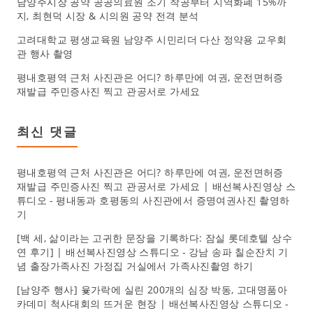
남양주시장 공약 공공의료원 조기 착공부터 지역화폐 15%까
지, 최현덕 시장 & 시의원 공약 전격 분석
고려대학교 평생교육원 남양주 시민리더 다산 정약용 교우회
관 행사 촬영
평내호평역 근처 사진관은 어디? 하루만에 여권, 운전면허증
재발급 주민증사진 찍고 관공서로 가세요
최신 댓글
평내호평역 근처 사진관은 어디? 하루만에 여권, 운전면허증
재발급 주민증사진 찍고 관공서로 가세요 | 배선복사진영상 스
튜디오
-
평내동과 호평동의 사진관에서 증명여권사진 촬영하
기
[백 세, 삶이라는 고귀한 문장을 기록하다: 잠실 롯데호텔 상수
연 후기] | 배선복사진영상 스튜디오
-
강남 송파 칠순잔치 기
념 출장가족사진 가정집 거실에서 가족사진촬영 하기
[남양주 행사] 윷가락에 실린 200개의 심장 박동, 고대명품아
카데미 척사대회의 뜨거운 현장 | 배선복사진영상 스튜디오
-